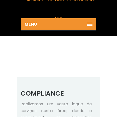
MENU
COMPILANCE
Home
Services
Compilance
COMPLIANCE
Realizamos um vasto leque de
serviços nesta área, desde o